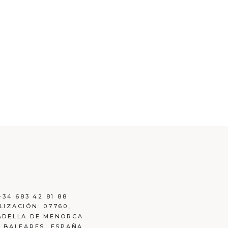
+34 683 42 81 88
LIZACIÓN:
07760,
ADELLA DE MENORCA
S BALEARES, ESPAÑA