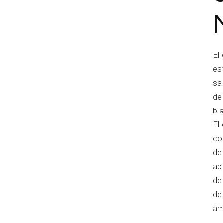
El
es
sa
de
bl
El
co
de
ap
de 
de
am