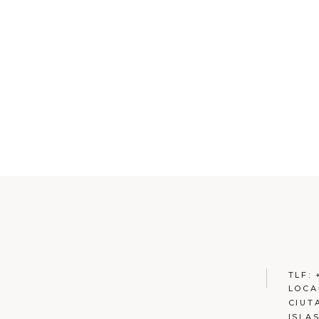
TLF:
LOCA
CIUT
ISLA