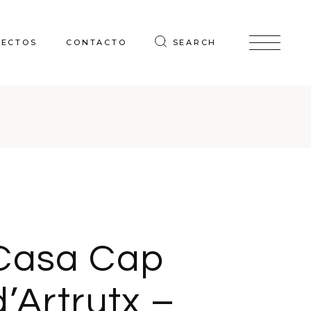
YECTOS
CONTACTO
SEARCH
Casa Cap
d’Artrutx –