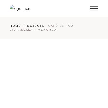
Skip
to
the
content
HOME
PROJECTS
CAFÉ ES POU,
CIUTADELLA – MENORCA